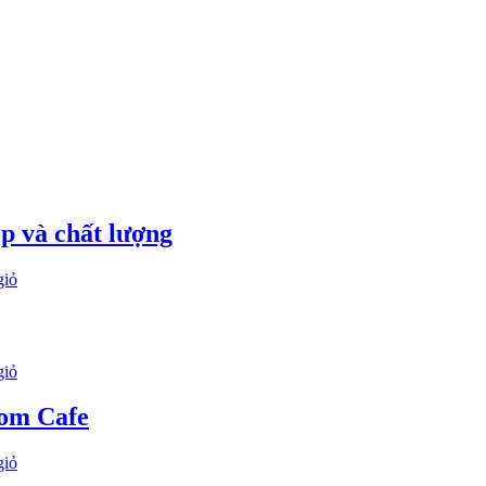
p và chất lượng
giỏ
giỏ
Pom Cafe
giỏ