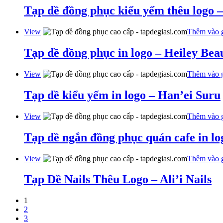
Tạp dề đồng phục kiểu yếm thêu logo
View
Thêm vào 
Tạp dề đồng phục in logo – Heiley Bea
View
Thêm vào 
Tạp dề kiểu yếm in logo – Han’ei Suru
View
Thêm vào 
Tạp dề ngắn đồng phục quán cafe in lo
View
Thêm vào 
Tạp Dề Nails Thêu Logo – Ali’i Nails
1
2
3