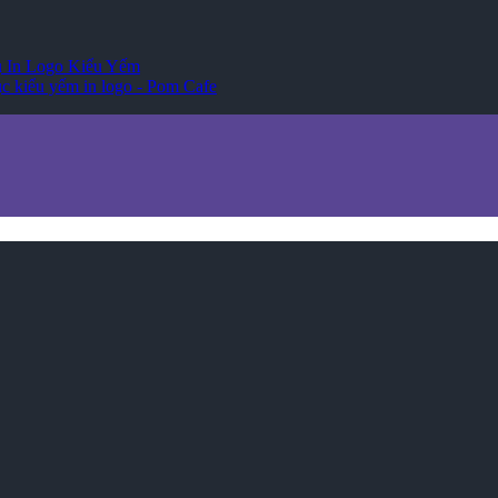
 In Logo Kiểu Yếm
c kiểu yếm in logo - Pom Cafe