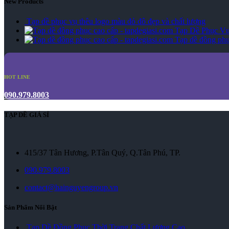
New Products
Tạp dề phục vụ thêu logo màu đỏ đô đẹp và chất lượng
Tạp Dề Phục Vụ
Tạp dề đồng phụ
HOT LINE
090.979.8003
TẠP DỀ GIÁ SỈ
415/37 Tân Hương, P.Tân Quý, Q.Tân Phú, TP.
090.979.8003
contact@hainguyengroup.vn
Sản Phẩm Nổi Bật
Tạp Dề Đồng Phục Thời Trang Chất Lượng Cao