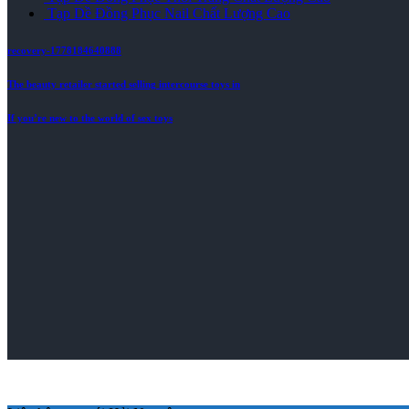
Tạp Dề Đồng Phục Nail Chất Lượng Cao
recovery-1778184640888
The beauty retailer started selling intercourse toys in
If you’re new to the world of sex toys