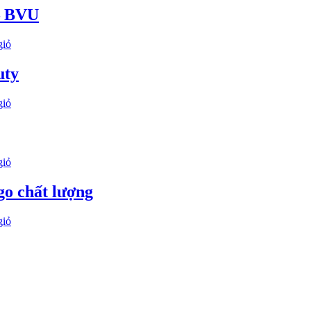
 – BVU
giỏ
uty
giỏ
giỏ
go chất lượng
giỏ