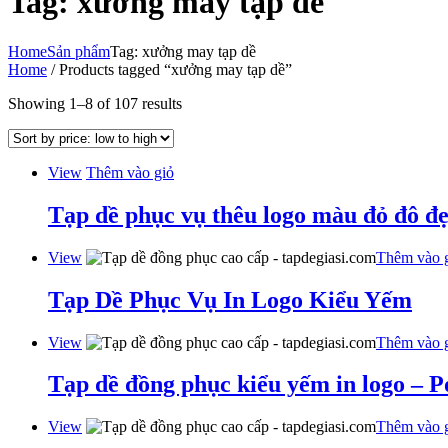
Tag: xưởng may tạp dề
Home
Sản phẩm
Tag: xưởng may tạp dề
Home
/ Products tagged “xưởng may tạp dề”
Showing 1–8 of 107 results
View
Thêm vào giỏ
Tạp dề phục vụ thêu logo màu đỏ đô đẹ
View
Thêm vào 
Tạp Dề Phục Vụ In Logo Kiểu Yếm
View
Thêm vào 
Tạp dề đồng phục kiểu yếm in logo – 
View
Thêm vào 