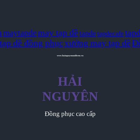
n
may tạp dề
tap
maytapde
tapde
tapdecafe
tạp dề đồng phục
xưởng may tạp dề
Đ
www.hainguyenuniform.vn
HẢI
NGUYÊN
Đồng phục cao cấp