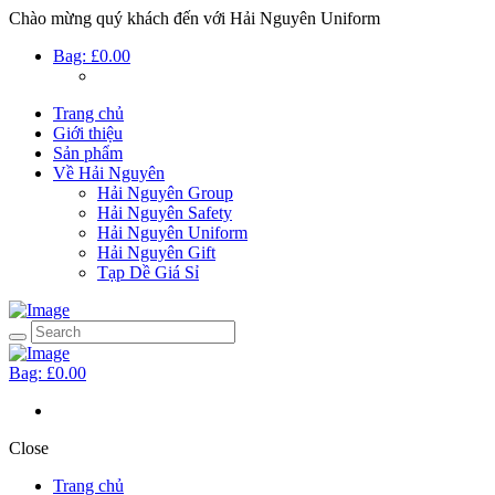
Chào mừng quý khách đến với Hải Nguyên Uniform
Bag:
£0.00
Trang chủ
Giới thiệu
Sản phẩm
Về Hải Nguyên
Hải Nguyên Group
Hải Nguyên Safety
Hải Nguyên Uniform
Hải Nguyên Gift
Tạp Dề Giá Sỉ
Bag:
£0.00
Close
Trang chủ