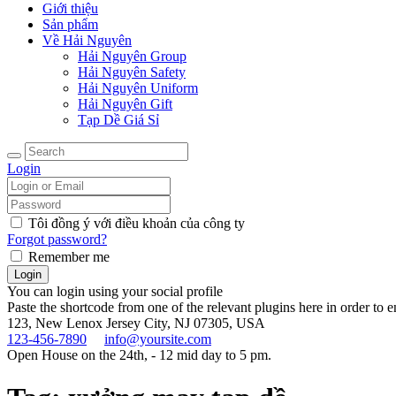
Giới thiệu
Sản phẩm
Về Hải Nguyên
Hải Nguyên Group
Hải Nguyên Safety
Hải Nguyên Uniform
Hải Nguyên Gift
Tạp Dề Giá Sỉ
Login
Tôi đồng ý với điều khoản của công ty
Forgot password?
Remember me
You can login using your social profile
Paste the shortcode from one of the relevant plugins here in order to 
123, New Lenox
Jersey City, NJ 07305, USA
123-456-7890
info@yoursite.com
Open House on the 24th, - 12 mid day to 5 pm.