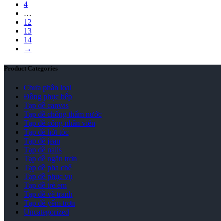
4
…
12
13
14
→
Product Categories
Chưa phân loại
Đồng phục bếp
Tạp dề canvas
Tạp dề chống thấm nước
Tạp dề công nhân viên
Tạp dề hớt tóc
Tạp dề jean
Tạp dề nails
Tạp dề ngắn trơn
Tạp dề pha chế
Tạp dề phục vụ
Tạp dề trẻ em
Tạp dề vẽ tranh
Tạp dề yếm trơn
Uncategorized