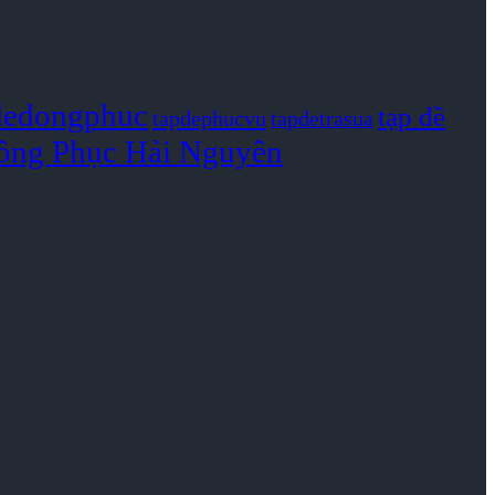
dedongphuc
tạp dề
tapdephucvu
tapdetrasua
ồng Phục Hải Nguyên