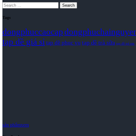
Search
Tags
dongphuccaocap
dongphuchainguye
tạp dề giá sỉ
tạp dề trà sữa
tạp dề phục vụ
tạp dề trẻ em
sản phẩm
xem