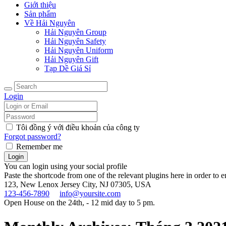
Giới thiệu
Sản phẩm
Về Hải Nguyên
Hải Nguyên Group
Hải Nguyên Safety
Hải Nguyên Uniform
Hải Nguyên Gift
Tạp Dề Giá Sỉ
Login
Tôi đồng ý với điều khoản của công ty
Forgot password?
Remember me
You can login using your social profile
Paste the shortcode from one of the relevant plugins here in order to 
123, New Lenox
Jersey City, NJ 07305, USA
123-456-7890
info@yoursite.com
Open House on the 24th, - 12 mid day to 5 pm.