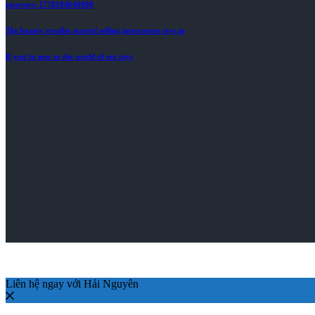
recovery-1778184640888
The beauty retailer started selling intercourse toys in
If you’re new to the world of sex toys
Liên hệ ngay với Hải Nguyên