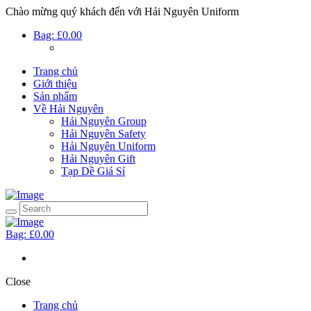
Chào mừng quý khách đến với Hải Nguyên Uniform
Bag:
£0.00
Trang chủ
Giới thiệu
Sản phẩm
Về Hải Nguyên
Hải Nguyên Group
Hải Nguyên Safety
Hải Nguyên Uniform
Hải Nguyên Gift
Tạp Dề Giá Sỉ
Bag:
£0.00
Close
Trang chủ