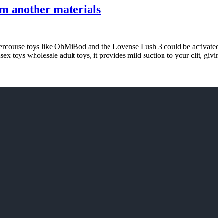
om another materials
intercourse toys like OhMiBod and the Lovense Lush 3 could be activa
sex toys wholesale adult toys, it provides mild suction to your clit, givi