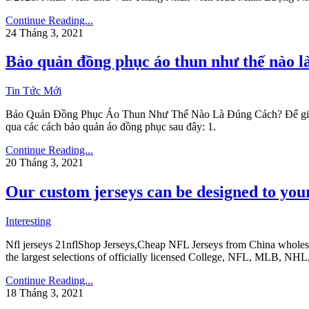
Continue Reading...
24 Tháng 3, 2021
Bảo quản đồng phục áo thun như thế nào l
Tin Tức Mới
Bảo Quản Đồng Phục Áo Thun Như Thế Nào Là Đúng Cách? Để giữ cho 
qua các cách bảo quản áo đồng phục sau đây: 1.
Continue Reading...
20 Tháng 3, 2021
Our custom jerseys can be designed to your
Interesting
Nfl jerseys 21nflShop Jerseys,Cheap NFL Jerseys from China wholesale
the largest selections of officially licensed College, NFL, MLB, NH
Continue Reading...
18 Tháng 3, 2021