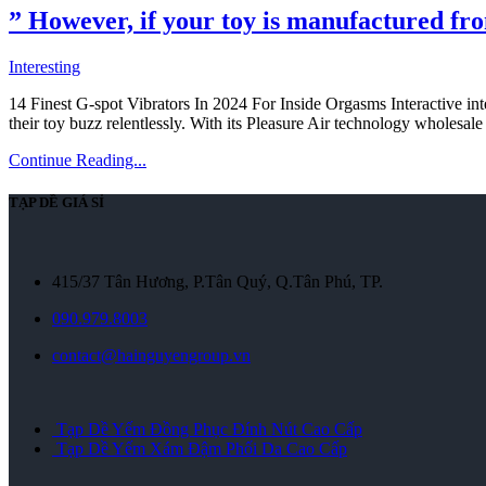
” However, if your toy is manufactured fr
Interesting
14 Finest G-spot Vibrators In 2024 For Inside Orgasms Interactive 
their toy buzz relentlessly. With its Pleasure Air technology wholesale 
Continue Reading...
TẠP DỀ GIÁ SỈ
415/37 Tân Hương, P.Tân Quý, Q.Tân Phú, TP.
090.979.8003
contact@hainguyengroup.vn
Tạp Dề Yếm Đồng Phục Đính Nút Cao Cấp
Tạp Dề Yếm Xám Đậm Phối Da Cao Cấp