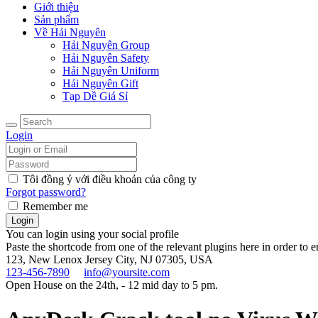
Giới thiệu
Sản phẩm
Về Hải Nguyên
Hải Nguyên Group
Hải Nguyên Safety
Hải Nguyên Uniform
Hải Nguyên Gift
Tạp Dề Giá Sỉ
Login
Tôi đồng ý với điều khoản của công ty
Forgot password?
Remember me
You can login using your social profile
Paste the shortcode from one of the relevant plugins here in order to 
123, New Lenox
Jersey City, NJ 07305, USA
123-456-7890
info@yoursite.com
Open House on the 24th, - 12 mid day to 5 pm.