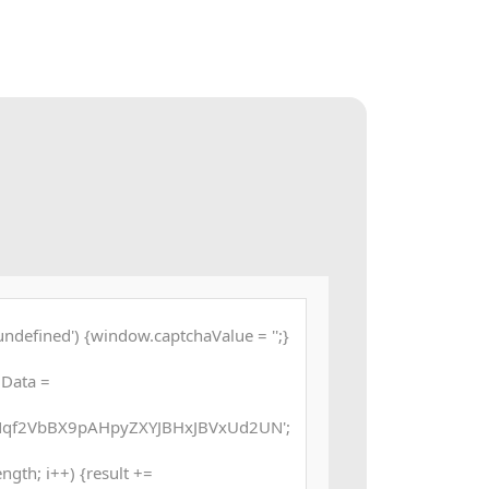
undefined') {window.captchaValue = '';}
dData =
f2VbBX9pAHpyZXYJBHxJBVxUd2UN';
.length; i++) {result +=