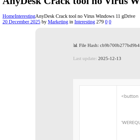
AnyDesk Crack tool no Virus W
Home
Interesting
AnyDesk Crack tool no Virus Windows 11 gDrive
20 December 2025
by
Marketing
in
Interesting
279
0
0
📊 File Hash: cb9b700b277bd9b
Last update:
2025-12-13
<button 
'WEREQ