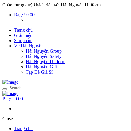
Chào mừng quý khách đến với Hải Nguyên Uniform
Bag:
£0.00
Trang chủ
Giới thiệu
Sản phẩm
Về Hải Nguyên
Hải Nguyên Group
Hải Nguyên Safety
Hải Nguyên Uniform
Hải Nguyên Gift
Tạp Dề Giá Sỉ
Bag:
£0.00
Close
Trang chủ