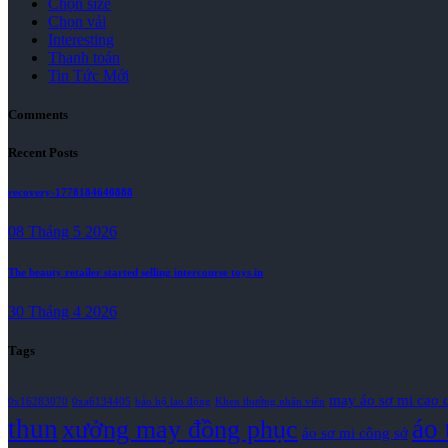
Chọn size
Chọn vải
Interesting
Thanh toán
Tin Tức Mới
Comments
Recent Posts
recovery-1778184640888
08 Tháng 5 2026
The beauty retailer started selling intercourse toys in
30 Tháng 4 2026
Tags
may áo sơ mi cao 
0x16283070
0xa6134405
bảo hộ lao động
Khen thưởng nhân viên
thun
áo 
xưởng may đồng phục
áo sơ mi công sở