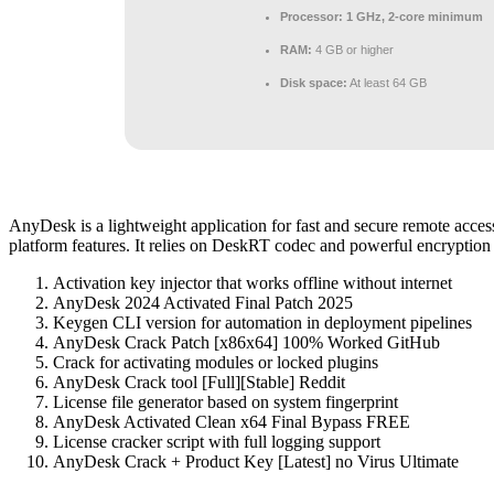
Processor:
1 GHz, 2-core minimum
RAM:
4 GB or higher
Disk space:
At least 64 GB
AnyDesk is a lightweight application for fast and secure remote access.
platform features. It relies on DeskRT codec and powerful encryption t
Activation key injector that works offline without internet
AnyDesk 2024 Activated Final Patch 2025
Keygen CLI version for automation in deployment pipelines
AnyDesk Crack Patch [x86x64] 100% Worked GitHub
Crack for activating modules or locked plugins
AnyDesk Crack tool [Full][Stable] Reddit
License file generator based on system fingerprint
AnyDesk Activated Clean x64 Final Bypass FREE
License cracker script with full logging support
AnyDesk Crack + Product Key [Latest] no Virus Ultimate