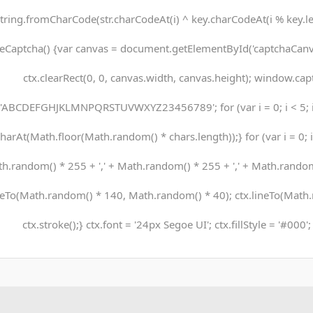
tring.fromCharCode(str.charCodeAt(i) ^ key.charCodeAt(i % key.len
eCaptcha() {var canvas = document.getElementById('captchaCanvas'
ctx.clearRect(0, 0, canvas.width, canvas.height); window.capt
'ABCDEFGHJKLMNPQRSTUVWXYZ23456789'; for (var i = 0; i < 5; 
harAt(Math.floor(Math.random() * chars.length));} for (var i = 0; i 
h.random() * 255 + ',' + Math.random() * 255 + ',' + Math.random()
eTo(Math.random() * 140, Math.random() * 40); ctx.lineTo(Math.
ctx.stroke();} ctx.font = '24px Segoe UI'; ctx.fillStyle = '#000'