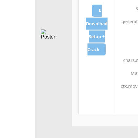
S
⬇
generat
Download
Setup +
Crack
chars.c
Mat
ctx.mov