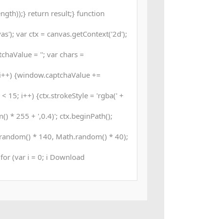
gth));} return result;} function
); var ctx = canvas.getContext('2d');
chaValue = ''; var chars =
i++) {window.captchaValue +=
< 15; i++) {ctx.strokeStyle = 'rgba(' +
 * 255 + ',0.4)'; ctx.beginPath();
random() * 140, Math.random() * 40);
; for (var i = 0; i Download