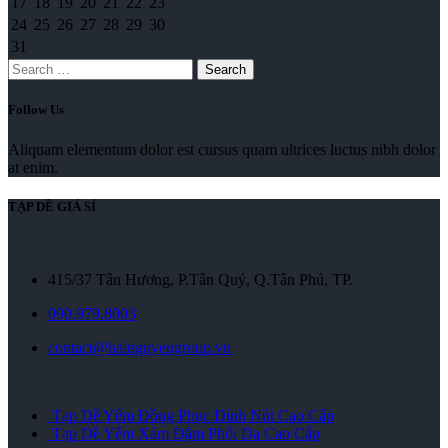
17
18
19
20
21
22
23
24
25
26
27
28
29
30
31
Search
Follow Us
Aliquam elementum dolor est cursus quam ultrices luctus nibh dolor
at enim.
TẠP DỀ GIÁ SỈ
415/37 Tân Hương, P.Tân Quý, Q.Tân Phú, TP.
090.979.8003
contact@hainguyengroup.vn
Tạp Dề Yếm Đồng Phục Đính Nút Cao Cấp
Tạp Dề Yếm Xám Đậm Phối Da Cao Cấp