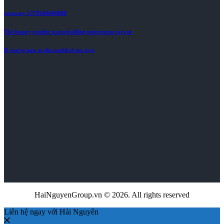
recovery-1778184640888
The beauty retailer started selling intercourse toys in
If you’re new to the world of sex toys
HaiNguyenGroup.vn © 2026. All rights reserved
Liên hệ ngay với Hải Nguyên