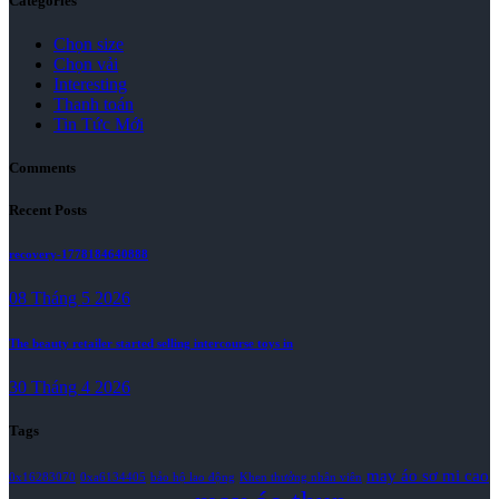
Categories
Chọn size
Chọn vải
Interesting
Thanh toán
Tin Tức Mới
Comments
Recent Posts
recovery-1778184640888
08 Tháng 5 2026
The beauty retailer started selling intercourse toys in
30 Tháng 4 2026
Tags
may áo sơ mi cao
0x16283070
0xa6134405
bảo hộ lao động
Khen thưởng nhân viên