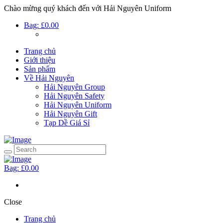
Chào mừng quý khách đến với Hải Nguyên Uniform
Bag:
£0.00
Trang chủ
Giới thiệu
Sản phẩm
Về Hải Nguyên
Hải Nguyên Group
Hải Nguyên Safety
Hải Nguyên Uniform
Hải Nguyên Gift
Tạp Dề Giá Sỉ
Bag:
£0.00
Close
Trang chủ