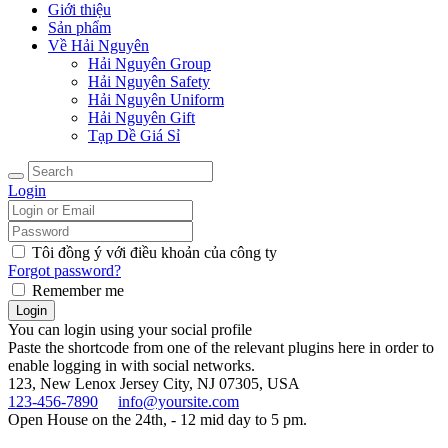
Giới thiệu
Sản phẩm
Về Hải Nguyên
Hải Nguyên Group
Hải Nguyên Safety
Hải Nguyên Uniform
Hải Nguyên Gift
Tạp Dề Giá Sỉ
Login
Tôi đồng ý với điều khoản của công ty
Forgot password?
Remember me
You can login using your social profile
Paste the shortcode from one of the relevant plugins here in order to
enable logging in with social networks.
123, New Lenox
Jersey City, NJ 07305, USA
123-456-7890
info@yoursite.com
Open House on the 24th, - 12 mid day to 5 pm.