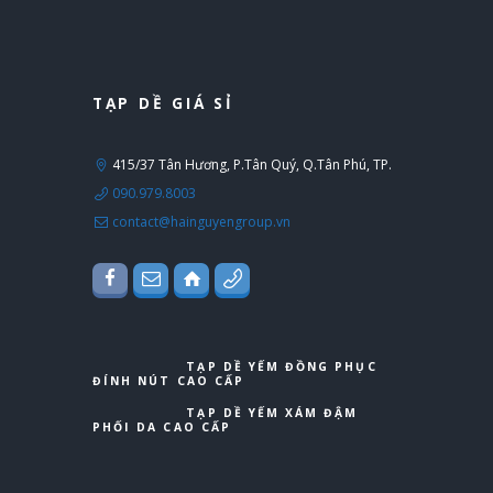
TẠP DỀ GIÁ SỈ
415/37 Tân Hương, P.Tân Quý, Q.Tân Phú, TP.
090.979.8003
contact@hainguyengroup.vn
TẠP DỀ YẾM ĐỒNG PHỤC
ĐÍNH NÚT CAO CẤP
TẠP DỀ YẾM XÁM ĐẬM
PHỐI DA CAO CẤP