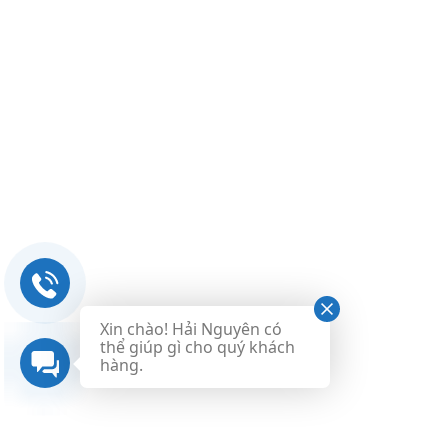
C
h
a
r
C
o
d
e
Xin chào! Hải Nguyên có
thể giúp gì cho quý khách
(
hàng.
s
t