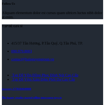
Follow Us
Aliquam elementum dolor est cursus quam ultrices luctus nibh dolor
at enim.
TẠP DỀ GIÁ SỈ
415/37 Tân Hương, P.Tân Quý, Q.Tân Phú, TP.
090.979.8003
contact@hainguyengroup.vn
Tạp Dề Yếm Đồng Phục Đính Nút Cao Cấp
Tạp Dề Yếm Xám Đậm Phối Da Cao Cấp
recovery-1778184640888
The beauty retailer started selling intercourse toys in