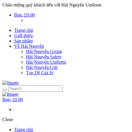
Chào mừng quý khách đến với Hải Nguyên Uniform
Bag:
£0.00
Trang chủ
Giới thiệu
Sản phẩm
Về Hải Nguyên
Hải Nguyên Group
Hải Nguyên Safety
Hải Nguyên Uniform
Hải Nguyên Gift
Tạp Dề Giá Sỉ
Bag:
£0.00
Close
Trang chủ