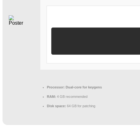
Processor:
Dual-core for keygens
RAM:
4 GB recommended
Disk space:
64 GB for patching