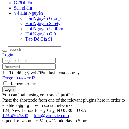
Giới thiệu
Sản phẩm
Về Hải Nguyên
Hải Nguyên Group
Hải Nguyên Safety
Hải Nguyên Uniform
Hải Nguyên Gift
Tạp Dề Giá Sỉ
Login
Tôi đồng ý với điều khoản của công ty
Forgot password?
Remember me
You can login using your social profile
Paste the shortcode from one of the relevant plugins here in order to
enable logging in with social networks.
123, New Lenox
Jersey City, NJ 07305, USA
123-456-7890
info@yoursite.com
Open House on the 24th, - 12 mid day to 5 pm.