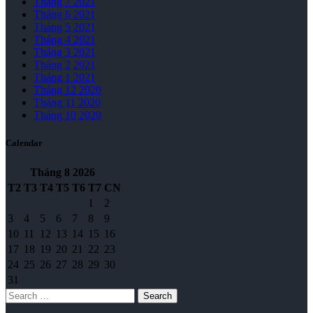
Tháng 7 2021
Tháng 6 2021
Tháng 5 2021
Tháng 4 2021
Tháng 3 2021
Tháng 2 2021
Tháng 1 2021
Tháng 12 2020
Tháng 11 2020
Tháng 10 2020
Calendar
Tháng 8
2026
T2
T3
T4
T5
T6
T7
CN
1
2
3
4
5
6
7
8
9
10
11
12
13
14
15
16
17
18
19
20
21
22
23
24
25
26
27
28
29
30
31
Search