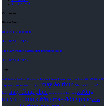
Tin Tức Mới
Comments
Recent Posts
recovery-1778184640888
08 Tháng 5 2026
The beauty retailer started selling intercourse toys in
30 Tháng 4 2026
Tags
may áo sơ mi cao
0x16283070
0xa6134405
bảo hộ lao động
Khen thưởng nhân viên
may áo thun
cấp
may áo sơ mi công sở
May áo thun sự
xưởng
may đồng phục
kiện
quần áo bảo hộ lao động
may áo thun
xưởng may đồng phục
áo sơ