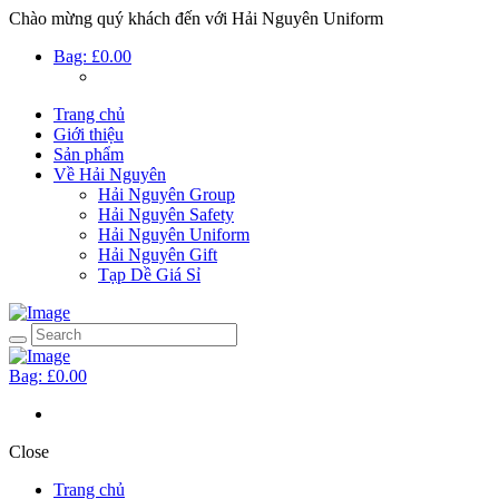
Chào mừng quý khách đến với Hải Nguyên Uniform
Bag:
£0.00
Trang chủ
Giới thiệu
Sản phẩm
Về Hải Nguyên
Hải Nguyên Group
Hải Nguyên Safety
Hải Nguyên Uniform
Hải Nguyên Gift
Tạp Dề Giá Sỉ
Bag:
£0.00
Close
Trang chủ