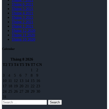
Tháng 6 2021
Tháng 5 2021
Tháng 4 2021
Tháng 3 2021
Tháng 2 2021
Tháng 1 2021
Tháng 12 2020
Tháng 11 2020
Tháng 10 2020
Calendar
Tháng 8
2026
T2
T3
T4
T5
T6
T7
CN
1
2
3
4
5
6
7
8
9
10
11
12
13
14
15
16
17
18
19
20
21
22
23
24
25
26
27
28
29
30
31
Search