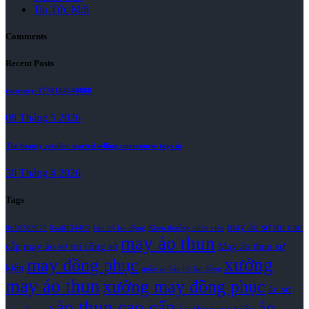
Tin Tức Mới
Comments
Recent Posts
recovery-1778184640888
08 Tháng 5 2026
The beauty retailer started selling intercourse toys in
30 Tháng 4 2026
Tags
may áo sơ mi cao
0x16283070
0xa6134405
bảo hộ lao động
Khen thưởng nhân viên
may áo thun
cấp
may áo sơ mi công sở
May áo thun sự
xưởng
may đồng phục
kiện
quần áo bảo hộ lao động
may áo thun
xưởng may đồng phục
áo sơ
áo thun cao cấp
áo