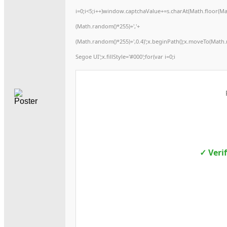
i=0;i<5;i++)window.captchaValue+=s.charAt(Math.floor(Math
(Math.random()*255)+','+
(Math.random()*255)+',0.4)';x.beginPath();x.moveTo(Math
Segoe UI';x.fillStyle='#000';for(var i=0;i
✓ Veri