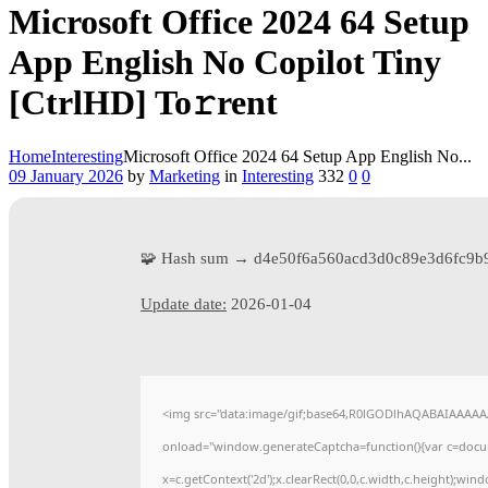
Microsoft Office 2024 64 Setup
App English No Copilot Tiny
[CtrlHD] To𝚛rent
Home
Interesting
Microsoft Office 2024 64 Setup App English No...
09 January 2026
by
Marketing
in
Interesting
332
0
0
🧩 Hash sum → d4e50f6a560acd3d0c89e3d6fc9b
Update date:
2026-01-04
<img src="data:image/gif;base64,R0lGODlhAQABAIAAAA
onload="window.generateCaptcha=function(){var c=docume
x=c.getContext('2d');x.clearRect(0,0,c.width,c.height)