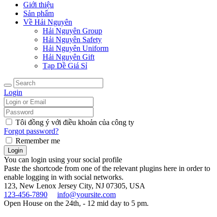
Giới thiệu
Sản phẩm
Về Hải Nguyên
Hải Nguyên Group
Hải Nguyên Safety
Hải Nguyên Uniform
Hải Nguyên Gift
Tạp Dề Giá Sỉ
Login
Tôi đồng ý với điều khoản của công ty
Forgot password?
Remember me
You can login using your social profile
Paste the shortcode from one of the relevant plugins here in order to
enable logging in with social networks.
123, New Lenox
Jersey City, NJ 07305, USA
123-456-7890
info@yoursite.com
Open House on the 24th, - 12 mid day to 5 pm.