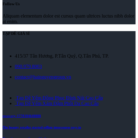
Follow Us
Aliquam elementum dolor est cursus quam ultrices luctus nibh dolor
at enim.
TẠP DỀ GIÁ SỈ
415/37 Tân Hương, P.Tân Quý, Q.Tân Phú, TP.
090.979.8003
contact@hainguyengroup.vn
Tạp Dề Yếm Đồng Phục Đính Nút Cao Cấp
Tạp Dề Yếm Xám Đậm Phối Da Cao Cấp
recovery-1778184640888
The beauty retailer started selling intercourse toys in