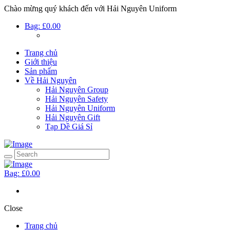
Chào mừng quý khách đến với Hải Nguyên Uniform
Bag:
£0.00
Trang chủ
Giới thiệu
Sản phẩm
Về Hải Nguyên
Hải Nguyên Group
Hải Nguyên Safety
Hải Nguyên Uniform
Hải Nguyên Gift
Tạp Dề Giá Sỉ
Bag:
£0.00
Close
Trang chủ