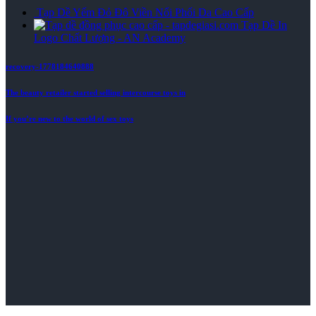
Tạp Dề Yếm Đỏ Đô Viền Nổi Phối Da Cao Cấp
Tạp Dề In
Logo Chất Lượng - AN Academy
recovery-1778184640888
The beauty retailer started selling intercourse toys in
If you’re new to the world of sex toys