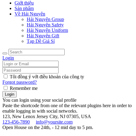
Giới thiệu
Sản phẩm
Về Hải Nguyên
Hải Nguyên Group
Hải Nguyên Safety
Hải Nguyên Uniform
Hải Nguyên Gift
Tạp Dề Giá Sỉ
Login
Tôi đồng ý với điều khoản của công ty
Forgot password?
Remember me
You can login using your social profile
Paste the shortcode from one of the relevant plugins here in order to
enable logging in with social networks.
123, New Lenox
Jersey City, NJ 07305, USA
123-456-7890
info@yoursite.com
Open House on the 24th, - 12 mid day to 5 pm.