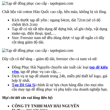
Chất liệu vải cotton Hàn Quốc cao cấp, bền màu, không bị xù lông.
Kích thước tạp dề yếm : ngang 64cm, dài 72cm (sẽ có độ
chệnh lệch 2cm)
Tạp dề có túi rất tiện dụng để đựng bút, sổ ghi chép, vật dụng
make-up, điện thoại, ipad,…
Size: Freesize nam nữ đều dùng được vì tạp dề ngắn có dây
cột tăng giảm độ dài.
Dây cột có thể tăng – giảm độ dài, freesize cho cả nam và nữ.
Đồng Phục Hải Nguyên chuyên sản xuất các loại
tạp dề kiểu
yếm
, tạp dề phục vụ cao cấp,…
Dịch vụ in tạp dề nhanh trong 24h, miễn phí thiết kế logo, giá
hợp lý nhất.
Tạp Dề Giá Sỉ
chính là sự lựa chọn hàng đầu cho mọi nhu
cầu may tạp dề đồng phục và phụ kiện của doanh nghiệp bạn.
Mọi chi tiết xin vui lòng liên hệ:
CÔNG TY TNHH MAY HẢI NGUYÊN