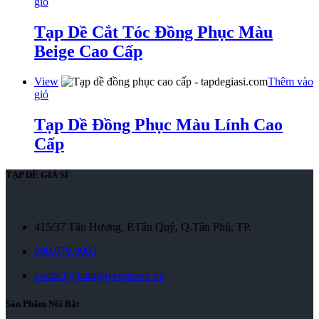
giỏ
Tạp Dề Cắt Tóc Đồng Phục Màu
Beige Cao Cấp
View
Thêm vào
giỏ
Tạp Dề Đồng Phục Màu Lính Cao
Cấp
TẠP DỀ GIÁ SỈ
415/37 Tân Hương, P.Tân Quý, Q.Tân Phú, TP.
090.979.8003
contact@hainguyengroup.vn
Sản Phẩm Nổi Bật