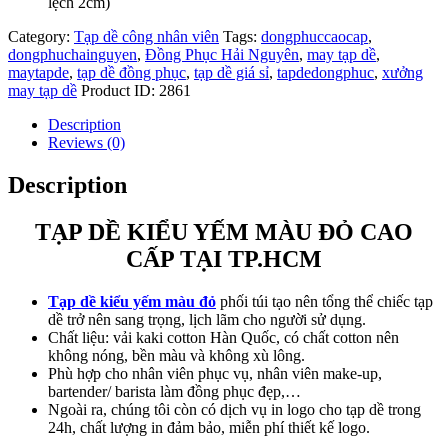
lệch 2cm)
Category:
Tạp dề công nhân viên
Tags:
dongphuccaocap
,
dongphuchainguyen
,
Đồng Phục Hải Nguyên
,
may tạp dề
,
maytapde
,
tạp dề đồng phục
,
tạp dề giá sỉ
,
tapdedongphuc
,
xưởng
may tạp dề
Product ID:
2861
Description
Reviews (0)
Description
TẠP DỀ KIỂU YẾM MÀU ĐỎ CAO
CẤP TẠI TP.HCM
Tạp dề kiểu yếm màu đỏ
phối túi tạo nên tổng thể chiếc tạp
dề trở nên sang trọng, lịch lãm cho người sử dụng.
Chất liệu: vải kaki cotton Hàn Quốc, có chất cotton nên
không nóng, bền màu và không xù lông.
Phù hợp cho nhân viên phục vụ, nhân viên make-up,
bartender/ barista làm đồng phục đẹp,…
Ngoài ra, chúng tôi còn có dịch vụ in logo cho tạp dề trong
24h, chất lượng in đảm bảo, miễn phí thiết kế logo.